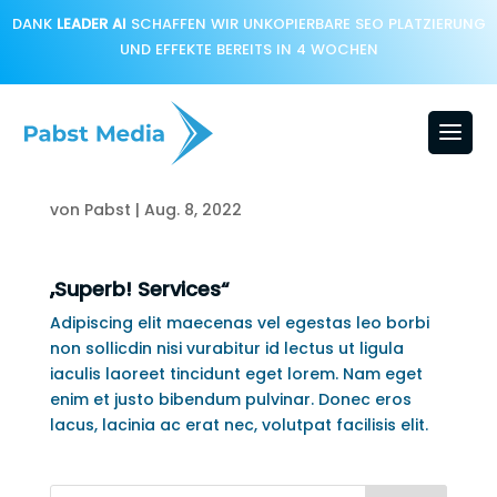
DANK
LEADER AI
SCHAFFEN WIR UNKOPIERBARE SEO PLATZIERUNG
UND EFFEKTE BEREITS IN 4 WOCHEN
Jackson Doe
von
Pabst
|
Aug. 8, 2022
„Superb! Services“
Adipiscing elit maecenas vel egestas leo borbi
non sollicdin nisi vurabitur id lectus ut ligula
iaculis laoreet tincidunt eget lorem. Nam eget
enim et justo bibendum pulvinar. Donec eros
lacus, lacinia ac erat nec, volutpat facilisis elit.