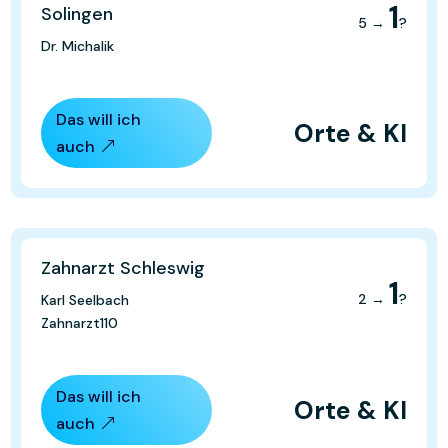
1
Solingen
5 →
?
Dr. Michalik
Das will ich
Orte & KI
auch
Zahnarzt Schleswig
1
2 →
?
Karl Seelbach
Zahnarzt110
Das will ich
Orte & KI
auch