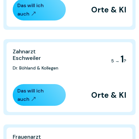
Das will ich
Orte & KI
auch
Zahnarzt
1
Eschweiler
5 →
?
Dr. Böhland & Kollegen
Das will ich
Orte & KI
auch
Frauenarzt