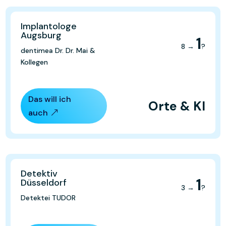
Implantologe
Augsburg
1
8 →
?
dentimea Dr. Dr. Mai &
Kollegen
Das will ich
Orte & KI
auch
Detektiv
1
Düsseldorf
3 →
?
Detektei TUDOR