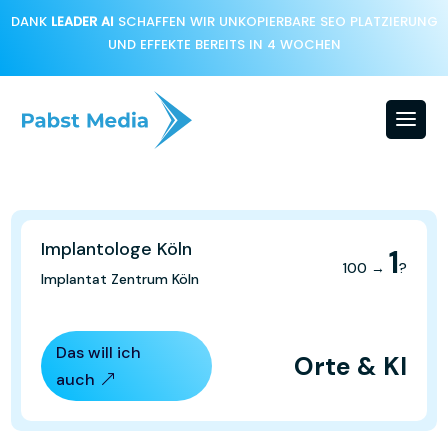
DANK
LEADER AI
SCHAFFEN WIR UNKOPIERBARE SEO PLATZIERUNG
UND EFFEKTE BEREITS IN 4 WOCHEN
Implantologe Köln
1
100 →
?
Implantat Zentrum Köln
Das will ich
Orte & KI
auch