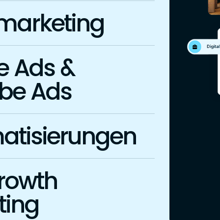
smarketing
e Ads &
be Ads
atisierungen
rowth
ting