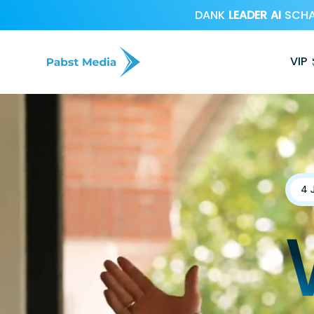
DANK
LEADER AI
SCHAF
Video-
Player
VIP
4 