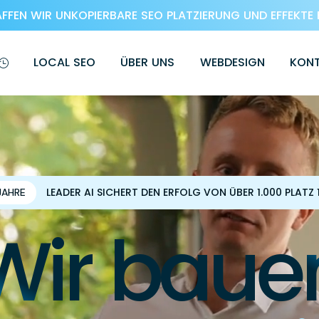
FEN WIR UNKOPIERBARE SEO PLATZIERUNG UND EFFEKTE 
LOCAL SEO
ÜBER UNS
WEBDESIGN
KON
LEADER AI SICHERT DEN ERFOLG VON ÜBER 1.000 PLATZ 
JAHRE
Wir baue