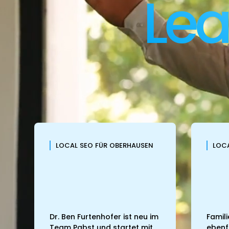
Le
LOCAL SEO FÜR OBERHAUSEN
LOCA
Dr. Ben Furtenhofer ist neu im
Famili
Team Pabst und startet mit
ebenf