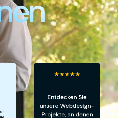
nen
☆
☆
☆
☆
☆
Entdecken Sie
unsere Webdesign-
er
Projekte, an denen
die