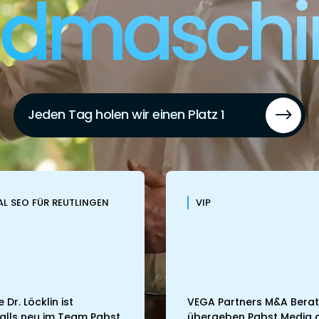
admaschi
$
Jeden Tag holen wir einen Platz 1
L SEO FÜR REUTLINGEN
VIP
e Dr. Löcklin ist
VEGA Partners M&A Berat
alls neu im Team Pabst.
übergeben Pabst Media 