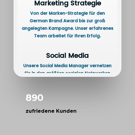
Marketing Strategie
Von der Marken-Strategie für den
German Brand Award bis zur groß
angelegten Kampagne. Unser erfahrenes
Team arbeitet für Ihren Erfolg.
Social Media
Unsere Social Media Manager vernetzen
Sie in den größten sozialen Netzwerken
und bieten attraktive Flatrate-Angebote.
890
Grafik & Design
Vom Logo Design bis zum Corporate
zufriedene Kunden
Design erwecken wir Ihre Marke zum Leben
– individuell und zielgruppenorientiert.