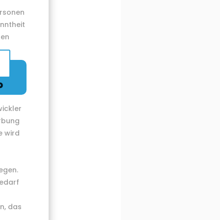
ersonen
nntheit
nen
?
wickler
erbung
e wird
egen.
bedarf
en, das