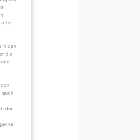
it
en
t oder
 in den
er die
 und
u von
s auch
eb der
 gerne