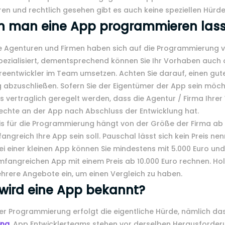
ren und rechtlich gesehen gibt es auch keine speziellen Hürde
n man eine App programmieren las
 Agenturen und Firmen haben sich auf die Programmierung 
pezialisiert, dementsprechend können Sie Ihr Vorhaben auch
eentwickler im Team umsetzen. Achten Sie darauf, einen gut
 abzuschließen. Sofern Sie der Eigentümer der App sein möch
es vertraglich geregelt werden, dass die Agentur / Firma Ihrer
echte an der App nach Abschluss der Entwicklung hat.
is für die Programmierung hängt von der Größe der Firma ab
angreich Ihre App sein soll. Pauschal lässt sich kein Preis nen
i einer kleinen App können Sie mindestens mit 5.000 Euro und
mfangreichen App mit einem Preis ab 10.000 Euro rechnen. Hol
hrere Angebote ein, um einen Vergleich zu haben.
wird eine App bekannt?
r Programmierung erfolgt die eigentliche Hürde, nämlich da
ing
. App Entwicklerteams stehen vor derselben Herausforder