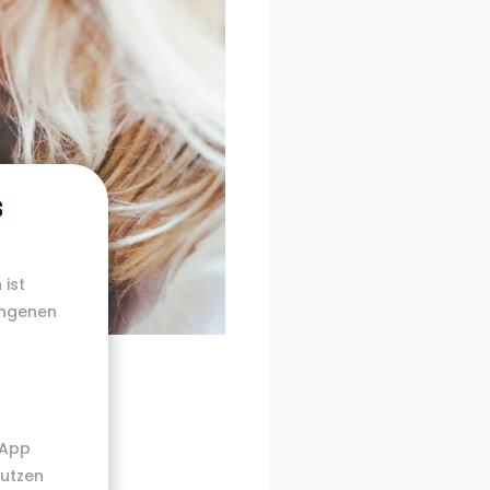
s
 ist
angenen
 App
nutzen