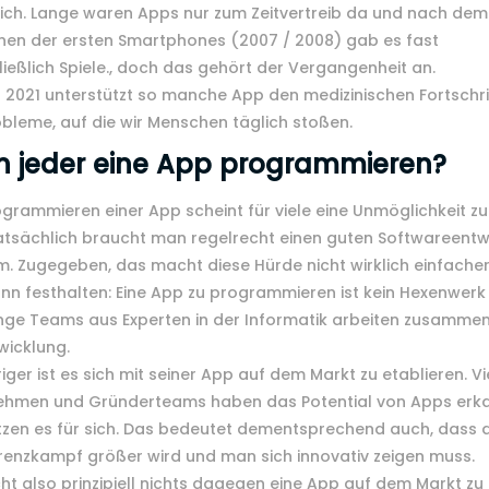
sich. Lange waren Apps nur zum Zeitvertreib da und nach dem
inen der ersten Smartphones (2007 / 2008) gab es fast
ießlich Spiele., doch das gehört der Vergangenheit an.
 2021 unterstützt so manche App den medizinischen Fortschri
obleme, auf die wir Menschen täglich stoßen.
n jeder eine App programmieren?
grammieren einer App scheint für viele eine Unmöglichkeit zu 
atsächlich braucht man regelrecht einen guten Softwareentw
. Zugegeben, das macht diese Hürde nicht wirklich einfacher
nn festhalten: Eine App zu programmieren ist kein Hexenwerk
unge Teams aus Experten in der Informatik arbeiten zusamme
wicklung.
iger ist es sich mit seiner App auf dem Markt zu etablieren. Vi
ehmen und Gründerteams haben das Potential von Apps erk
tzen es für sich. Das bedeutet dementsprechend auch, dass 
renzkampf größer wird und man sich innovativ zeigen muss.
cht also prinzipiell nichts dagegen eine App auf dem Markt zu