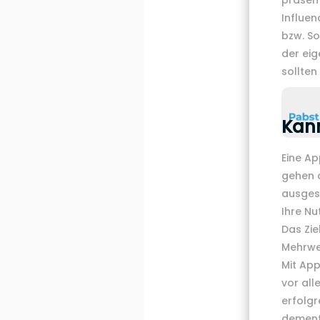
präsent
Influen
bzw. So
der eig
sollten
Kann
Eine Ap
gehen 
ausges
Ihre Nu
Das Zie
Mehrwe
Mit App
vor all
erfolgr
dement