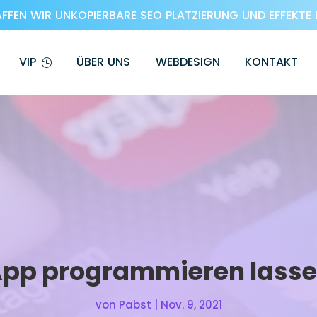
FEN WIR UNKOPIERBARE SEO PLATZIERUNG UND EFFEKTE 
VIP
ÜBER UNS
WEBDESIGN
KONTAKT
pp programmieren lass
von
Pabst
|
Nov. 9, 2021