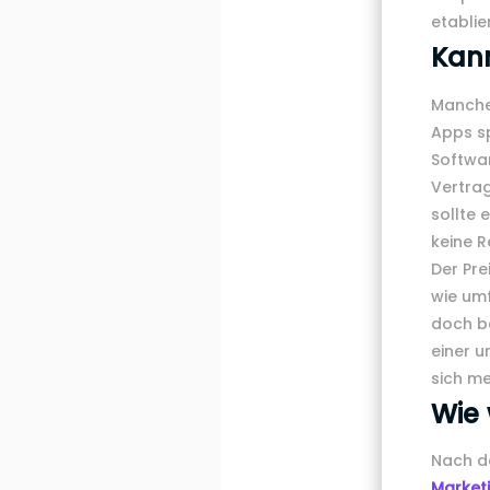
etablie
Kan
Manche
Apps s
Softwar
Vertrag
sollte 
keine R
Der Pre
wie umf
doch be
einer u
sich me
Wie 
Nach de
Market