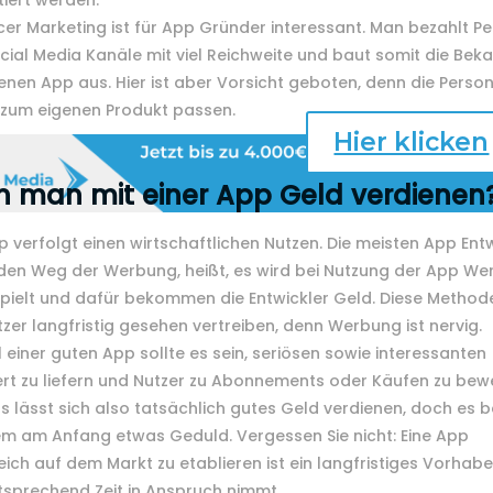
iert werden.
cer Marketing ist für App Gründer interessant. Man bezahlt P
cial Media Kanäle mit viel Reichweite und baut somit die Beka
enen App aus. Hier ist aber Vorsicht geboten, denn die Perso
 zum eigenen Produkt passen.
Hier klicken
 man mit einer App Geld verdienen
p verfolgt einen wirtschaftlichen Nutzen. Die meisten App Ent
den Weg der Werbung, heißt, es wird bei Nutzung der App W
pielt und dafür bekommen die Entwickler Geld. Diese Method
tzer langfristig gesehen vertreiben, denn Werbung ist nervig.
l einer guten App sollte es sein, seriösen sowie interessanten
rt zu liefern und Nutzer zu Abonnements oder Käufen zu bew
s lässt sich also tatsächlich gutes Geld verdienen, doch es 
em am Anfang etwas Geduld. Vergessen Sie nicht: Eine App
eich auf dem Markt zu etablieren ist ein langfristiges Vorhab
sprechend Zeit in Anspruch nimmt.