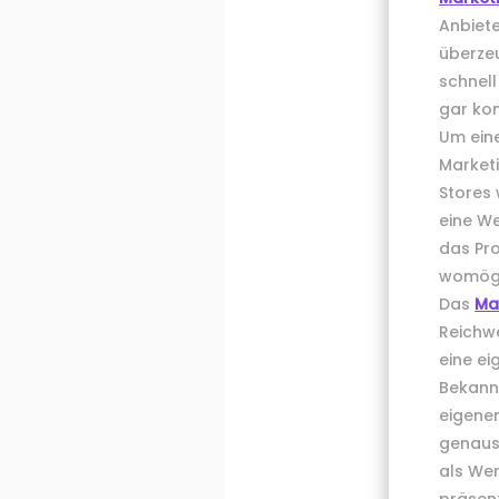
Anbiete
überzeu
schnell
gar kom
Um eine
Marketi
Stores 
eine W
das Pro
womögl
Das
Ma
Reichw
eine ei
Bekannt
eigenen
genaus
als We