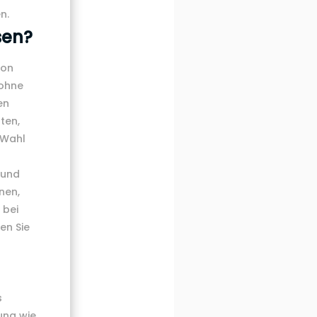
n.
sen?
von
 ohne
en
ten,
 Wahl
 und
nen,
 bei
en Sie
s
ung wie