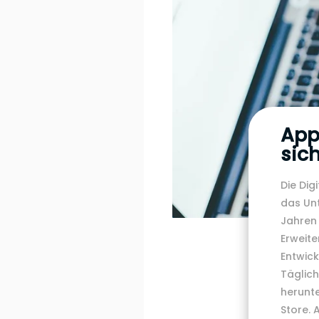
App
sic
Die Dig
das Un
Jahren
Erweite
Entwick
Täglic
herunte
Store. 