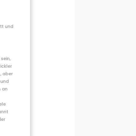
tt und
sein,
ickler
, aber
 und
n an
ele
annt
der