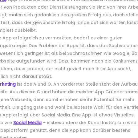
r von Produkten oder Dienstleistungen: Sie sind von ihrer Arbe
gt, malen sich gedanklich den großen Erfolg aus, doch stell
 fest, dass der gewünschte Erfolg lange auf sich warten läss
plett ausbleibt.
 App erfolgreich zu vermarkten, bedarf es einer guten
ngstrategie. Das Problem bei Apps ist, dass das Suchvolumen
wesentlich geringer ist als bei Suchmaschinen wie Google, üb
ebseite aufgefunden wird. Dazu kommen noch die Konkurrenz
blem, dass jemand, der nicht gezielt nach Ihrer App sucht,
ich nicht darauf stößt.
rketing
ist das A und O. An vorderster Stelle steht der Aufba
eite. Aus diesem Grund haben die meisten App Gründerteam
gene Webseite, denn somit erhöhen sie ihr Potential für mehr
heit. Die gängigste und wohl beliebteste Wahl für den Vertri
 App erfolgt über Social Media. Eine App ist etwas Visuelles,
o wie
Social Media
– insbesondere der Kanal Instagram wird
rbeplattform genutzt, denn die App kann darüber bestens