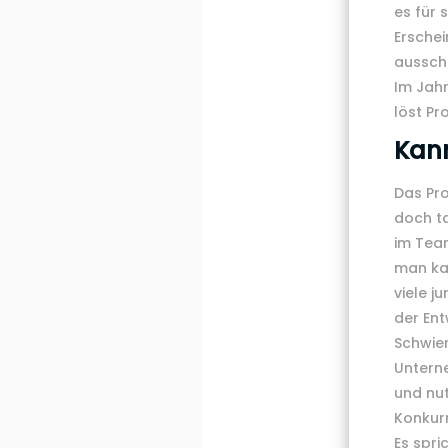
es für 
Ersche
ausschl
Im Jahr
löst Pr
Kan
Das Pro
doch t
im Team
man ka
viele j
der Ent
Schwier
Untern
und nu
Konkur
Es spri