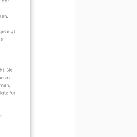
e der
ren,
.
gezeigt
te
t. Sie
he zu
hmen,
atz für
t