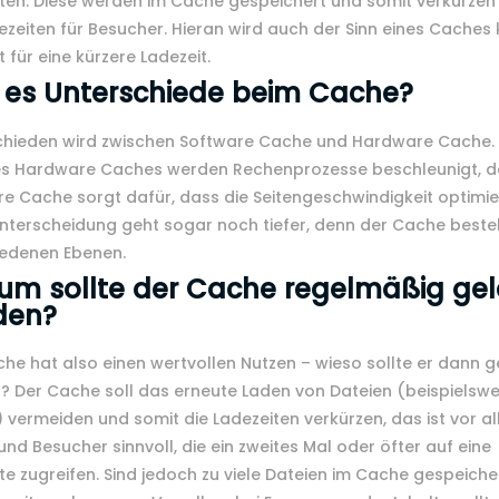
ten: Diese werden im Cache gespeichert und somit verkürzen 
ezeiten für Besucher. Hieran wird auch der Sinn eines Caches 
t für eine kürzere Ladezeit.
 es Unterschiede beim Cache?
chieden wird zwischen Software Cache und Hardware Cache. 
des Hardware Caches werden Rechenprozesse beschleunigt, d
e Cache sorgt dafür, dass die Seitengeschwindigkeit optimier
Unterscheidung geht sogar noch tiefer, denn der Cache beste
iedenen Ebenen.
m sollte der Cache regelmäßig gel
den?
he hat also einen wertvollen Nutzen – wieso sollte er dann g
? Der Cache soll das erneute Laden von Dateien (beispielswe
) vermeiden und somit die Ladezeiten verkürzen, das ist vor al
und Besucher sinnvoll, die ein zweites Mal oder öfter auf eine
e zugreifen. Sind jedoch zu viele Dateien im Cache gespeicher