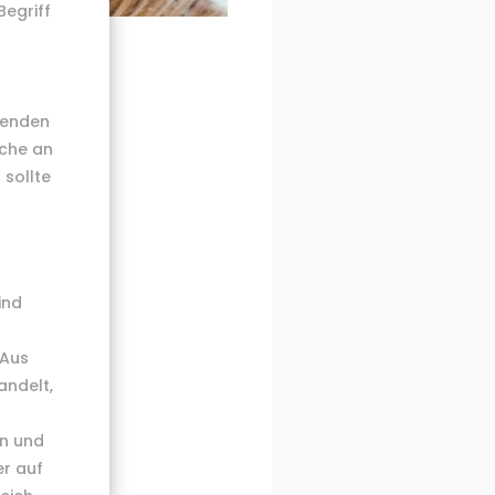
Begriff
genden
ache an
 sollte
ind
 Aus
andelt,
en und
er auf