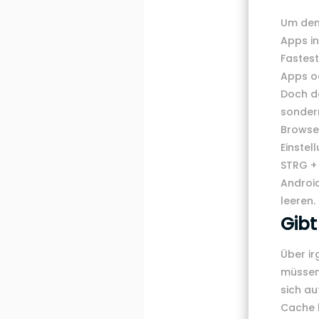
Um den 
Apps in
Fastest
Apps od
Doch de
sonder
Browser
Einstel
STRG +
Android
leeren.
Gibt
Über i
müssen 
sich a
Cache l