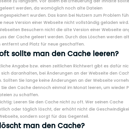
seite zu langsam. Vor allem bei Erneuerung der Inhalte sollt
geleert werden, da womöglich noch alte Dateien
engespeichert wurden. Das kann bei Nutzern zum Problem füh
e neue Version einer Webseite nicht vollständig geladen wird
ebseiten Besuchern nicht die alte Version einer Webseite an
muss der Cache geleert werden. Durch das Löschen werden al
 entfernt und Platz für neue geschaffen.
oft sollte man den Cache leeren?
itliche Angabe bzw. einen zeitlichen Richtwert gibt es dafür nich
 sich daranhalten, bei Änderungen an der Webseite den Cac
. Sollten Sie lange keine Änderungen an der Webseite vorne
Sie den Cache dennoch einmal im Monat leeren, um wieder Pl
teien zu schaffen.
chtig: Leeren Sie den Cache nicht zu oft. Wer seinen Cache
lich oder täglich löscht, der erhöht nicht die Geschwindigkei
Webseite, sondern sorgt für das Gegenteil.
 löscht man den Cache?