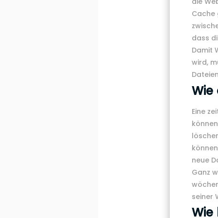
die Web
Cache 
zwisch
dass di
Damit W
wird, 
Dateien
Wie 
Eine ze
können
löschen
können 
neue Da
Ganz wi
wöchent
seiner 
Wie