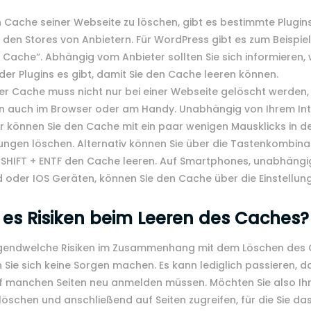
Cache seiner Webseite zu löschen, gibt es bestimmte Plugin
 den Stores von Anbietern. Für WordPress gibt es zum Beispiel
 Cache“. Abhängig vom Anbieter sollten Sie sich informieren,
er Plugins es gibt, damit Sie den Cache leeren können.
r Cache muss nicht nur bei einer Webseite gelöscht werden,
n auch im Browser oder am Handy. Unabhängig von Ihrem Int
 können Sie den Cache mit ein paar wenigen Mausklicks in d
lungen löschen. Alternativ können Sie über die Tastenkombina
 SHIFT + ENTF den Cache leeren. Auf Smartphones, unabhängi
 oder IOS Geräten, können Sie den Cache über die Einstellun
 es Risiken beim Leeren des Caches?
rgendwelche Risiken im Zusammenhang mit dem Löschen des
Sie sich keine Sorgen machen. Es kann lediglich passieren, da
uf manchen Seiten neu anmelden müssen. Möchten Sie also Ih
öschen und anschließend auf Seiten zugreifen, für die Sie da