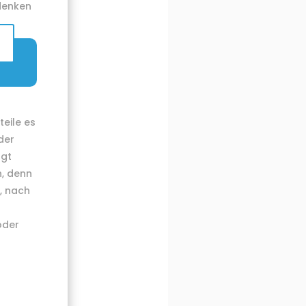
rdenken
teile es
der
lgt
n, denn
, nach
oder