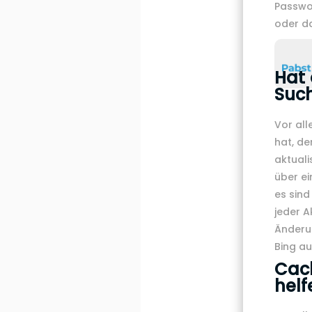
Passwor
oder d
Hat 
Suc
Vor all
hat, de
aktuali
über ei
es sind
jeder A
Änderu
Bing au
Cach
helf