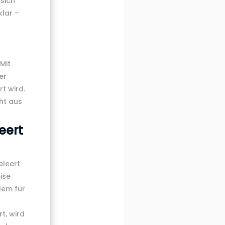
sich
klar –
Mit
er
t wird.
ht aus
eert
eleert
ise
lem für
t, wird