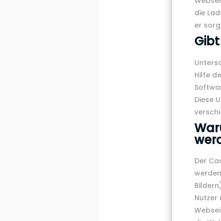
Websei
die Lad
er sorg
Gibt
Unters
Hilfe 
Softwar
Diese 
versch
Waru
wer
Der Cac
werden
Bildern
Nutzer 
Webseit