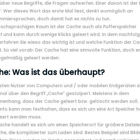
über neue Begriffe, die Fragen aufwerfen. Einer davon ist der 
. Wer dieses Wort das erste Mal liest, denkt womöglich an
miersprachen, doch damit hat es nichts zu tun.
tschsprachigen Raum ist der Cache auch als Pufferspeicher
t und kann durch wenige Klicks geleert wird. In dem nachfol
 erfahren Sie wieso das wichtig ist und welche Funktion der C
t. So viel vorab: Der Cache hat eine sinnvolle Funktion, doch er
egelmäßig geleert werden.
e: Was ist das überhaupt?
isten Nutzer von Computern und / oder mobilen Endgeräten s
al über den Begriff „Cache“ gestolpert. Meistens in dem
enhang, dass der Cache geleert bzw. gelöscht werden soll.
Info kann man festhalten, dass es sich um eine Art Speicher h
leert werden muss.
che handelt es sich um einen Speicherort für größere Datei
che, die komplizierter zum Laden sind. Bestes Beispiel sind Bild