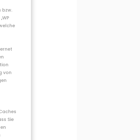
s bzw.
 „WP
 welche
ernet
en
tion
g von
gen
 Caches
ss Sie
ren
s