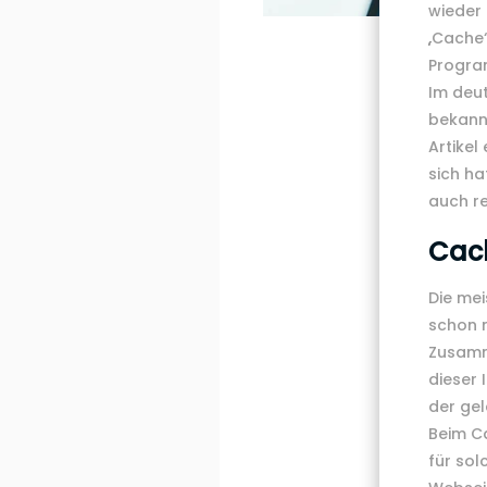
wieder 
„Cache“
Program
Im deu
bekann
Artikel
sich ha
auch r
Cach
Die me
schon m
Zusamm
dieser 
der ge
Beim Ca
für sol